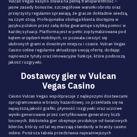
Vulcan Vegas kasyno stawia na pełną transparentność –
jasne zasady bonusów, szczegółowe warunki obrotu oraz
przejrzysty regulamin sprawiają, że gracze dokładnie wiedzą,
na czym stoją. Profesjonalna obsługa klienta dostępna w
języku polskim przez całą dobę gwarantuje szybką pomoc w
każdej sytuacji. Platforma jest w pełni zoptymalizowana pod
kątem urządzeń mobilnych, co pozwala cieszyć się
ulubionych grami w dowolnym miejscu i czasie. Vulcan Vegas
Casino online regularnie aktualizuje swoją ofertę, dodając
najnowsze tytuły oraz innowacyjne funkcje, które podnoszą
jakość rozgrywki.
Dostawcy gier w Vulcan
Vegas Casino
Casino Vulcan Vegas współpracuje z najlepszymi dostawcami
oprogramowania w branży hazardowej, co przekłada się na
najwyższą jakość grafiki, płynność rozgrywki oraz uczciwe
wyniki generowane przez certyfikowane generatory liczb
losowych. Biblioteka gier obejmuje produkcje od światowych
liderów, którzy od lat wyznaczają standardy w branży casino
online. Poniższa tabela przedstawia najważniejszych