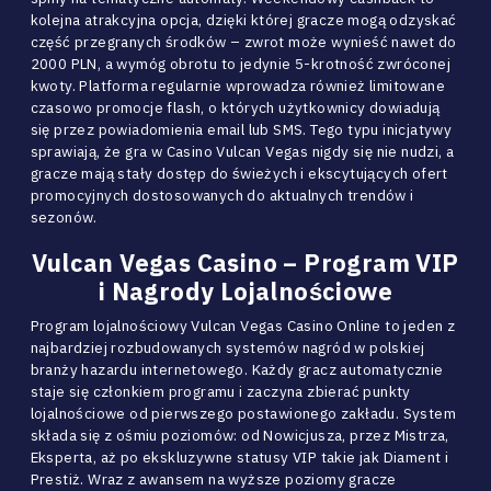
kolejna atrakcyjna opcja, dzięki której gracze mogą odzyskać
część przegranych środków – zwrot może wynieść nawet do
2000 PLN, a wymóg obrotu to jedynie 5-krotność zwróconej
kwoty. Platforma regularnie wprowadza również limitowane
czasowo promocje flash, o których użytkownicy dowiadują
się przez powiadomienia email lub SMS. Tego typu inicjatywy
sprawiają, że gra w Casino Vulcan Vegas nigdy się nie nudzi, a
gracze mają stały dostęp do świeżych i ekscytujących ofert
promocyjnych dostosowanych do aktualnych trendów i
sezonów.
Vulcan Vegas Casino – Program VIP
i Nagrody Lojalnościowe
Program lojalnościowy Vulcan Vegas Casino Online to jeden z
najbardziej rozbudowanych systemów nagród w polskiej
branży hazardu internetowego. Każdy gracz automatycznie
staje się członkiem programu i zaczyna zbierać punkty
lojalnościowe od pierwszego postawionego zakładu. System
składa się z ośmiu poziomów: od Nowicjusza, przez Mistrza,
Eksperta, aż po ekskluzywne statusy VIP takie jak Diament i
Prestiż. Wraz z awansem na wyższe poziomy gracze