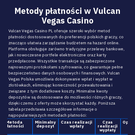
Metody płatności w Vulcan
Vegas Casino
Vulcan Vegas Casino PL oferuje szeroki wybór metod
płatności dostosowanych do preferencji polskich graczy, co
znacząco ułatwia zarządzanie budżetem na hazard online.
Platforma obsługuje zarówno tradycyjne przelewy bankowe,
jak i nowoczesne portfele elektroniczne oraz karty
przedpłacone. Wszystkie transakcje są zabezpieczone
najnowszymi protokołami szyfrowania, co gwarantuje pełne
bezpieczeństwo danych osobowych i finansowych. Vulcan
Vegas Polska umożliwia dokonywanie wpłat i wypłat w
złotówkach, eliminując konieczność przewalutowania i
związane z tym dodatkowe koszty. Minimalne kwoty
depozytów są dostosowane do możliwości różnych graczy,
dzięki czemu z oferty może skorzystać każdy. Poniższa
tabela przedstawia szczegółowe informacje o
najpopularniejszych metodach płatności:
Metoda
Minimalny
Czas realizacji
Czas
Opłat
płatności
depozyt
wpłaty
realizacji
wypłaty