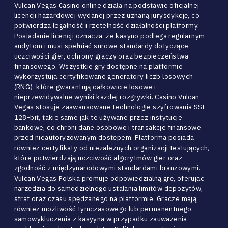
Vulcan Vegas Casino online działa na podstawie oficjalnej
licencji hazardowej wydanej przez uznaną jurysdykcję, co
potwierdza legalność i rzetelność działalności platformy.
Posiadanie licencji oznacza, że kasyno podlega regularnym
audytom i musi spełniać surowe standardy dotyczące
uczciwości gier, ochrony graczy oraz bezpieczeństwa
finansowego. Wszystkie gry dostępne na platformie
wykorzystują certyfikowane generatory liczb losowych
(RNG), które gwarantują całkowicie losowe i
nieprzewidywalne wyniki każdej rozgrywki. Casino Vulcan
Vegas stosuje zaawansowane technologie szyfrowania SSL
128-bit, takie same jak te używane przez instytucje
bankowe, co chroni dane osobowe i transakcje finansowe
przed nieautoryzowanym dostępem. Platforma posiada
również certyfikaty od niezależnych organizacji testujących,
które potwierdzają uczciwość algorytmów gier oraz
zgodność z międzynarodowymi standardami branżowymi.
Vulcan Vegas Polska promuje odpowiedzialną grę, oferując
narzędzia do samodzielnego ustalania limitów depozytów,
strat oraz czasu spędzanego na platformie. Gracze mają
również możliwość tymczasowego lub permanentnego
samowykluczenia z kasyyna w przypadku zauważenia