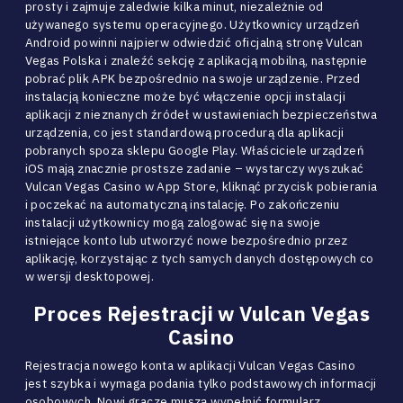
prosty i zajmuje zaledwie kilka minut, niezależnie od
używanego systemu operacyjnego. Użytkownicy urządzeń
Android powinni najpierw odwiedzić oficjalną stronę Vulcan
Vegas Polska i znaleźć sekcję z aplikacją mobilną, następnie
pobrać plik APK bezpośrednio na swoje urządzenie. Przed
instalacją konieczne może być włączenie opcji instalacji
aplikacji z nieznanych źródeł w ustawieniach bezpieczeństwa
urządzenia, co jest standardową procedurą dla aplikacji
pobranych spoza sklepu Google Play. Właściciele urządzeń
iOS mają znacznie prostsze zadanie – wystarczy wyszukać
Vulcan Vegas Casino w App Store, kliknąć przycisk pobierania
i poczekać na automatyczną instalację. Po zakończeniu
instalacji użytkownicy mogą zalogować się na swoje
istniejące konto lub utworzyć nowe bezpośrednio przez
aplikację, korzystając z tych samych danych dostępowych co
w wersji desktopowej.
Proces Rejestracji w Vulcan Vegas
Casino
Rejestracja nowego konta w aplikacji Vulcan Vegas Casino
jest szybka i wymaga podania tylko podstawowych informacji
osobowych. Nowi gracze muszą wypełnić formularz