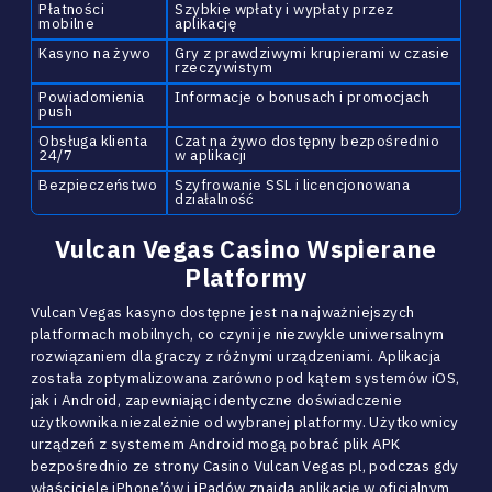
Płatności
Szybkie wpłaty i wypłaty przez
mobilne
aplikację
Kasyno na żywo
Gry z prawdziwymi krupierami w czasie
rzeczywistym
Powiadomienia
Informacje o bonusach i promocjach
push
Obsługa klienta
Czat na żywo dostępny bezpośrednio
24/7
w aplikacji
Bezpieczeństwo
Szyfrowanie SSL i licencjonowana
działalność
Vulcan Vegas Casino Wspierane
Platformy
Vulcan Vegas kasyno dostępne jest na najważniejszych
platformach mobilnych, co czyni je niezwykle uniwersalnym
rozwiązaniem dla graczy z różnymi urządzeniami. Aplikacja
została zoptymalizowana zarówno pod kątem systemów iOS,
jak i Android, zapewniając identyczne doświadczenie
użytkownika niezależnie od wybranej platformy. Użytkownicy
urządzeń z systemem Android mogą pobrać plik APK
bezpośrednio ze strony Casino Vulcan Vegas pl, podczas gdy
właściciele iPhone’ów i iPadów znajdą aplikację w oficjalnym