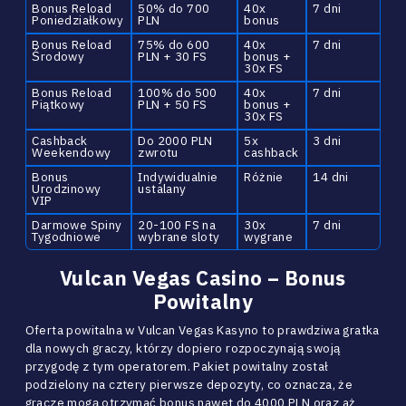
Bonus Reload
50% do 700
40x
7 dni
Poniedziałkowy
PLN
bonus
Bonus Reload
75% do 600
40x
7 dni
Środowy
PLN + 30 FS
bonus +
30x FS
Bonus Reload
100% do 500
40x
7 dni
Piątkowy
PLN + 50 FS
bonus +
30x FS
Cashback
Do 2000 PLN
5x
3 dni
Weekendowy
zwrotu
cashback
Bonus
Indywidualnie
Różnie
14 dni
Urodzinowy
ustalany
VIP
Darmowe Spiny
20-100 FS na
30x
7 dni
Tygodniowe
wybrane sloty
wygrane
Vulcan Vegas Casino – Bonus
Powitalny
Oferta powitalna w Vulcan Vegas Kasyno to prawdziwa gratka
dla nowych graczy, którzy dopiero rozpoczynają swoją
przygodę z tym operatorem. Pakiet powitalny został
podzielony na cztery pierwsze depozyty, co oznacza, że
gracze mogą otrzymać bonus nawet do 4000 PLN oraz aż