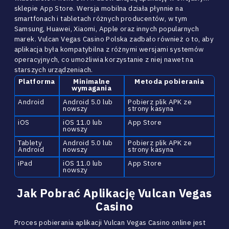
sklepie App Store. Wersja mobilna działa płynnie na
smartfonach i tabletach różnych producentów, w tym
Samsung, Huawei, Xiaomi, Apple oraz innych popularnych
marek. Vulcan Vegas Casino Polska zadbało również o to, aby
aplikacja była kompatybilna z różnymi wersjami systemów
operacyjnych, co umożliwia korzystanie z niej nawet na
starszych urządzeniach.
Platforma
Minimalne
Metoda pobierania
wymagania
Android
Android 5.0 lub
Pobierz plik APK ze
nowszy
strony kasyna
iOS
iOS 11.0 lub
App Store
nowszy
Tablety
Android 5.0 lub
Pobierz plik APK ze
Android
nowszy
strony kasyna
iPad
iOS 11.0 lub
App Store
nowszy
Jak Pobrać Aplikację Vulcan Vegas
Casino
Proces pobierania aplikacji Vulcan Vegas Casino online jest