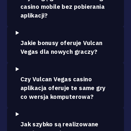
casino mobile bez pobierania
aplikacji?
Jakie bonusy oferuje Vulcan
Vegas dla nowych graczy?
Czy Vulcan Vegas casino
aplikacja oferuje te same gry
co wersja komputerowa?
Jak szybko są realizowane