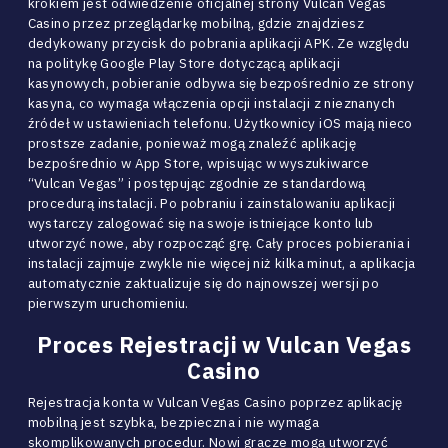
krokiem jest odwiedzenie oficjalnej strony Vulcan Vegas
Casino przez przeglądarkę mobilną, gdzie znajdziesz
dedykowany przycisk do pobrania aplikacji APK. Ze względu
na politykę Google Play Store dotyczącą aplikacji
kasynowych, pobieranie odbywa się bezpośrednio ze strony
kasyna, co wymaga włączenia opcji instalacji z nieznanych
źródeł w ustawieniach telefonu. Użytkownicy iOS mają nieco
prostsze zadanie, ponieważ mogą znaleźć aplikację
bezpośrednio w App Store, wpisując w wyszukiwarce
“Vulcan Vegas” i postępując zgodnie ze standardową
procedurą instalacji. Po pobraniu i zainstalowaniu aplikacji
wystarczy zalogować się na swoje istniejące konto lub
utworzyć nowe, aby rozpocząć grę. Cały proces pobierania i
instalacji zajmuje zwykle nie więcej niż kilka minut, a aplikacja
automatycznie zaktualizuje się do najnowszej wersji po
pierwszym uruchomieniu.
Proces Rejestracji w Vulcan Vegas
Casino
Rejestracja konta w Vulcan Vegas Casino poprzez aplikację
mobilną jest szybka, bezpieczna i nie wymaga
skomplikowanych procedur. Nowi gracze mogą utworzyć