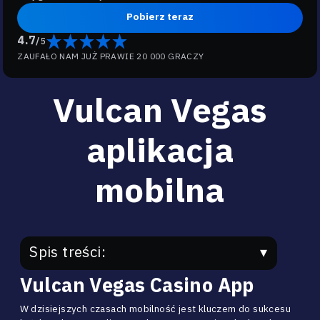
Pobierz teraz
4.7
/
5
ZAUFAŁO NAM JUŻ PRAWIE 20 000 GRACZY
Vulcan Vegas
aplikacja
mobilna
Spis treści:
Vulcan Vegas Casino App
W dzisiejszych czasach mobilność jest kluczem do sukcesu